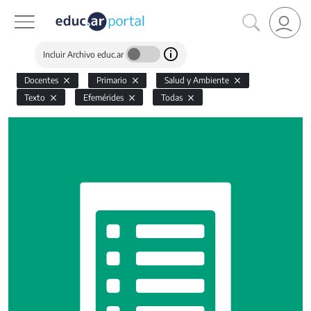
Incluir Archivo educ.ar
Docentes
Primario
Salud y Ambiente
Texto
Efemérides
Todas