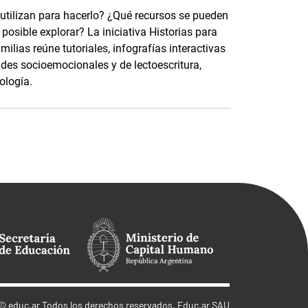
 utilizan para hacerlo? ¿Qué recursos se pueden
osible explorar? La iniciativa Historias para
ilias reúne tutoriales, infografías interactivas
ades socioemocionales y de lectoescritura,
ología.
©
educ.ar
Todos los derechos reservados. Educ.ar SAU