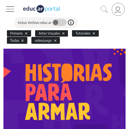
Incluir Archivo educ.ar
Primario
Artes Visuales
Tutoriales
Todas
videojuego