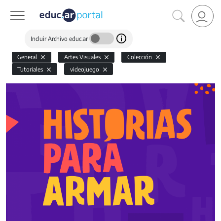
Incluir Archivo educ.ar
General
Artes Visuales
Colección
Tutoriales
videojuego