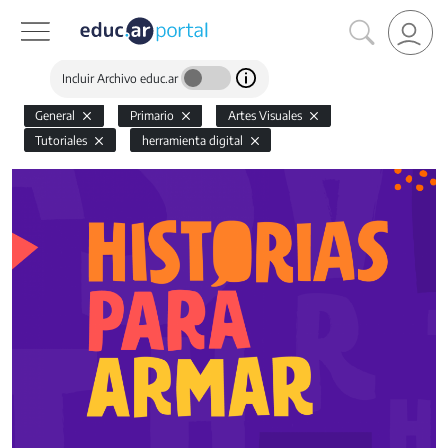
Incluir Archivo educ.ar
General
Primario
Artes Visuales
Tutoriales
herramienta digital