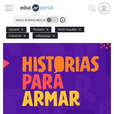
Incluir Archivo educ.ar
General
Primario
Artes Visuales
Colección
videojuego