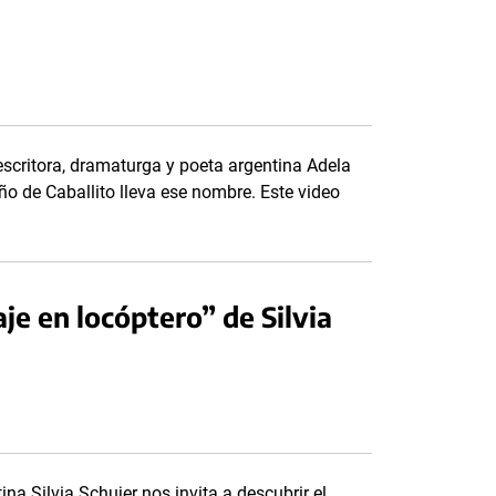
escritora, dramaturga y poeta argentina Adela
ño de Caballito lleva ese nombre. Este video
je en locóptero” de Silvia
na Silvia Schujer nos invita a descubrir el