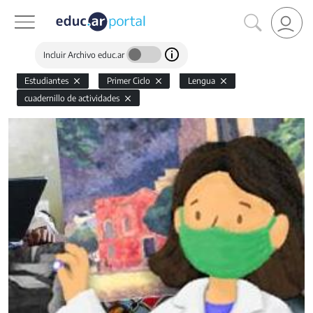
Incluir Archivo educ.ar
Estudiantes
Primer Ciclo
Lengua
cuadernillo de actividades