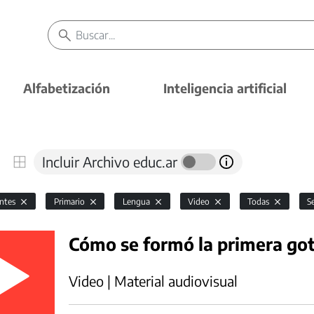
Alfabetización
Inteligencia artificial
Incluir Archivo educ.ar
antes
Primario
Lengua
Video
Todas
S
Cómo se formó la primera go
Video | Material audiovisual