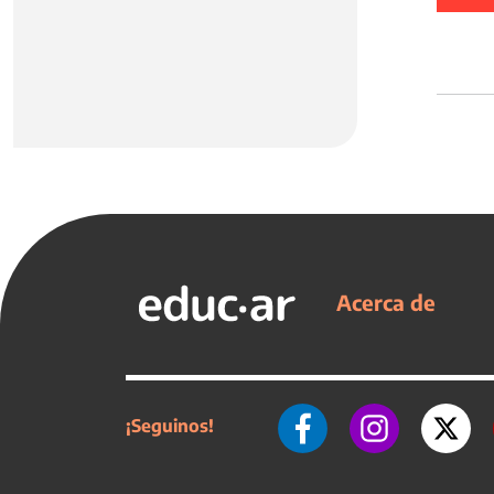
Acerca de
¡Seguinos!