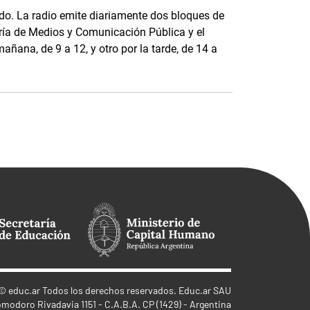
o. La radio emite diariamente dos bloques de
ría de Medios y Comunicación Pública y el
añana, de 9 a 12, y otro por la tarde, de 14 a
©
educ.ar
Todos los derechos reservados. Educ.ar SAU
omodoro Rivadavia 1151 - C.A.B.A. CP (1429) - Argentina