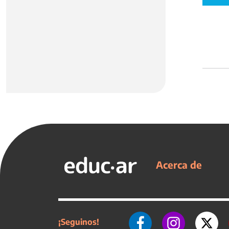
Acerca de
¡Seguinos!