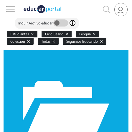
Incluir Archivo educ.ar
Estudiantes
Ciclo Básico
Lengua
Colección
Todas
Seguimos Educando