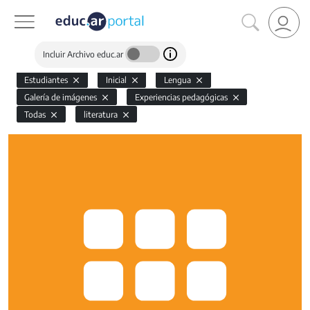
Incluir Archivo educ.ar
Estudiantes
Inicial
Lengua
Galería de imágenes
Experiencias pedagógicas
Todas
literatura