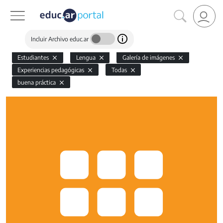
Incluir Archivo educ.ar
Estudiantes
Lengua
Galería de imágenes
Experiencias pedagógicas
Todas
buena práctica