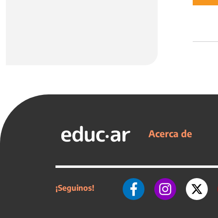
Acerca de
¡Seguinos!