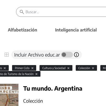
Alfabetización
Inteligencia artificial
Incluir Archivo educ.ar
es
Primer Ciclo
Cultura y Sociedad
Colección
Ma
rio de Turismo de la Nación
Tu mundo. Argentina
Colección