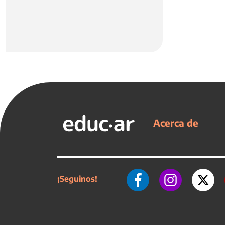
Acerca de
¡Seguinos!