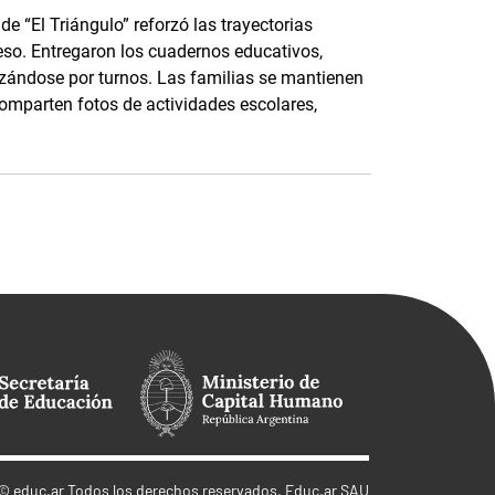
e “El Triángulo” reforzó las trayectorias
eso. Entregaron los cuadernos educativos,
nizándose por turnos. Las familias se mantienen
parten fotos de actividades escolares,
©
educ.ar
Todos los derechos reservados. Educ.ar SAU