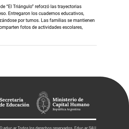
e “El Triángulo” reforzó las trayectorias
eso. Entregaron los cuadernos educativos,
nizándose por turnos. Las familias se mantienen
parten fotos de actividades escolares,
©
educ.ar
Todos los derechos reservados. Educ.ar SAU