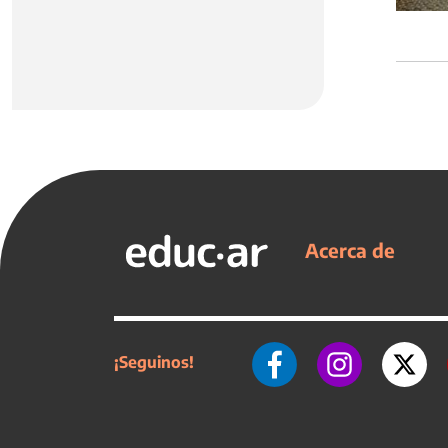
Acerca de
¡Seguinos!