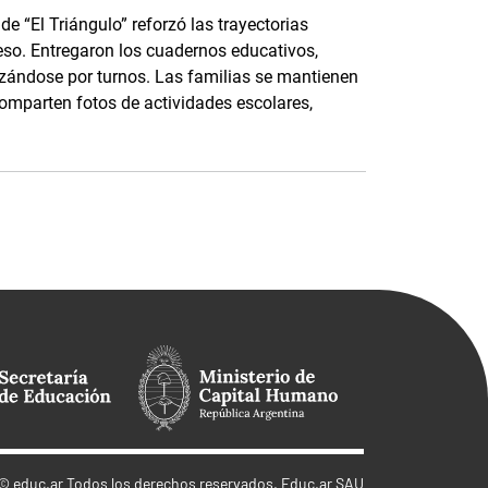
e “El Triángulo” reforzó las trayectorias
eso. Entregaron los cuadernos educativos,
nizándose por turnos. Las familias se mantienen
parten fotos de actividades escolares,
©
educ.ar
Todos los derechos reservados. Educ.ar SAU