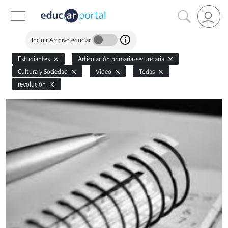
Incluir Archivo educ.ar
Estudiantes
Articulación primaria-secundaria
Cultura y Sociedad
Video
Todas
revolución