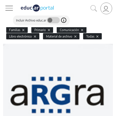
Incluir Archivo educ.ar
Familias
Primario
Comunicación
Libro electrónico
Material de archivo
Todas