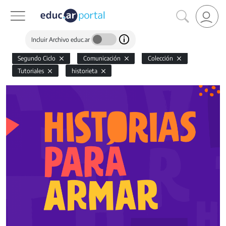
Incluir Archivo educ.ar
Segundo Ciclo
Comunicación
Colección
Tutoriales
historieta