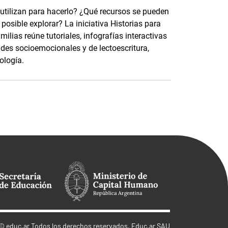
 utilizan para hacerlo? ¿Qué recursos se pueden
osible explorar? La iniciativa Historias para
ilias reúne tutoriales, infografías interactivas
ades socioemocionales y de lectoescritura,
ología.
©
educ.ar
Todos los derechos reservados. Educ.ar SAU