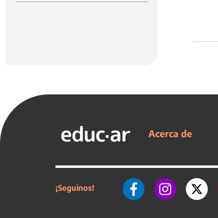
Acerca de
¡Seguinos!