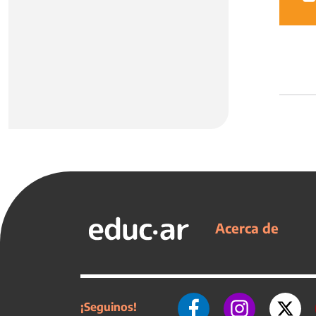
Acerca de
¡Seguinos!