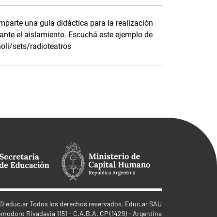
omparte una guía didáctica para la realización
rante el aislamiento. Escuchá este ejemplo de
oli/sets/radioteatros
©
educ.ar
Todos los derechos reservados. Educ.ar SAU
omodoro Rivadavia 1151 - C.A.B.A. CP (1429) - Argentina