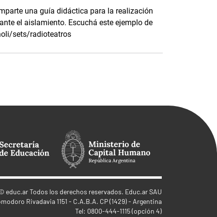
omparte una guía didáctica para la realización
rante el aislamiento. Escuchá este ejemplo de
oli/sets/radioteatros
©
educ.ar
Todos los derechos reservados. Educ.ar SAU
omodoro Rivadavia 1151 - C.A.B.A. CP (1429) - Argentina
Tel: 0800-444-1115 (opción 4)