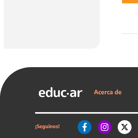
Acerca de
¡Seguinos!