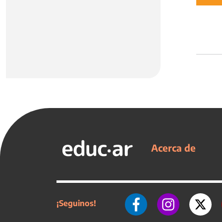
Acerca de
¡Seguinos!