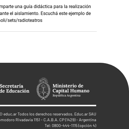
omparte una guía didáctica para la realización
rante el aislamiento. Escuchá este ejemplo de
oli/sets/radioteatros
©
educ.ar
Todos los derechos reservados. Educ.ar SAU
omodoro Rivadavia 1151 - C.A.B.A. CP (1429) - Argentina
Tel: 0800-444-1115 (opción 4)