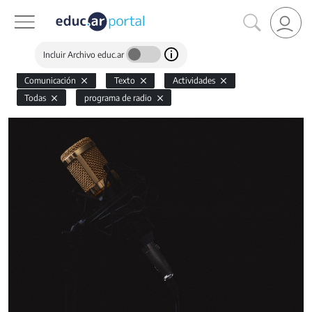
Incluir Archivo educ.ar
Comunicación
Texto
Actividades
Todas
programa de radio