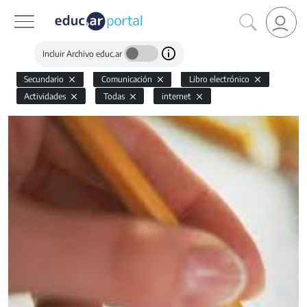
Incluir Archivo educ.ar
Secundario
Comunicación
Libro electrónico
Actividades
Todas
internet