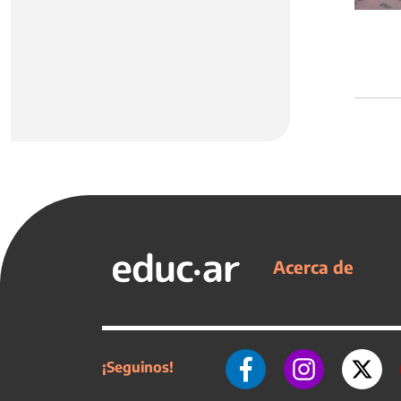
Acerca de
¡Seguinos!