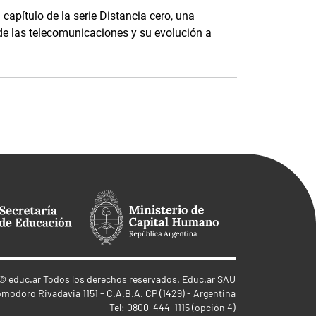
 capítulo de la serie Distancia cero, una
de las telecomunicaciones y su evolución a
©
educ.ar
Todos los derechos reservados. Educ.ar SAU
omodoro Rivadavia 1151 - C.A.B.A. CP (1429) - Argentina
Tel: 0800-444-1115 (opción 4)