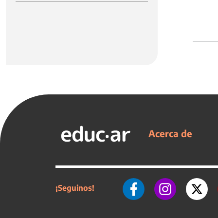
Acerca de
¡Seguinos!