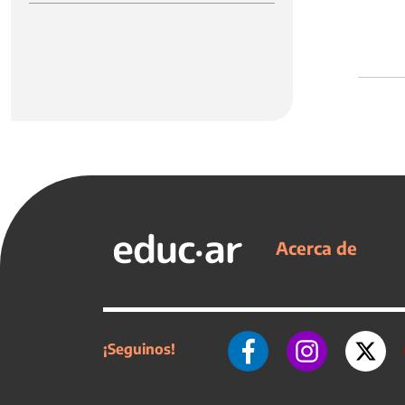
Acerca de
¡Seguinos!