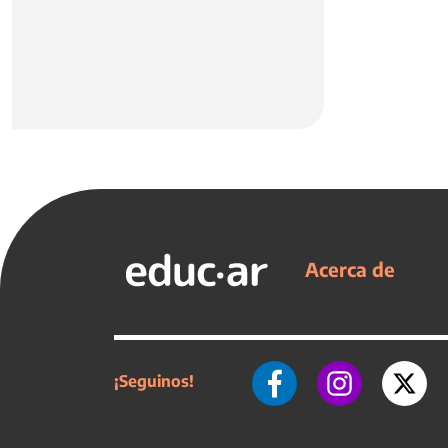
Acerca de
¡Seguinos!