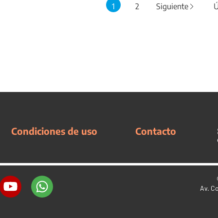
1
2
Siguiente
Ú
Condiciones de uso
Contacto
Av. C