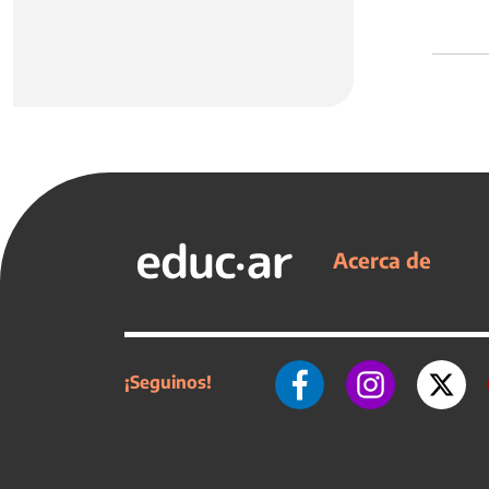
Acerca de
¡Seguinos!