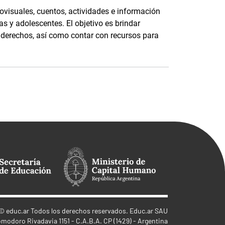
ovisuales, cuentos, actividades e información
as y adolescentes. El objetivo es brindar
s derechos, así como contar con recursos para
©
educ.ar
Todos los derechos reservados. Educ.ar SAU
omodoro Rivadavia 1151 - C.A.B.A. CP (1429) - Argentina