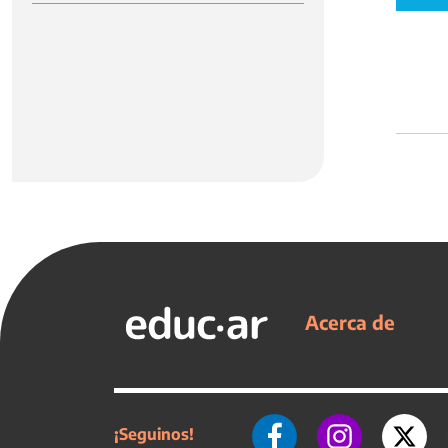
Acerca de
¡Seguinos!