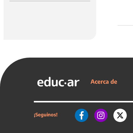
Acerca de
¡Seguinos!