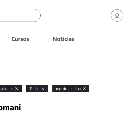
Cursos
Noticias
icaciones
Todas
motricidad fina
nomani