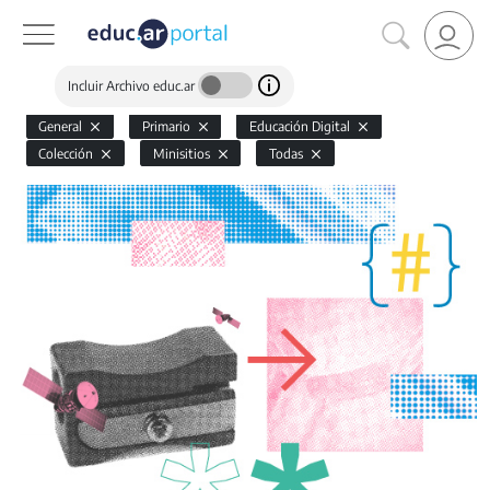
Incluir Archivo educ.ar
General
Primario
Educación Digital
Colección
Minisitios
Todas