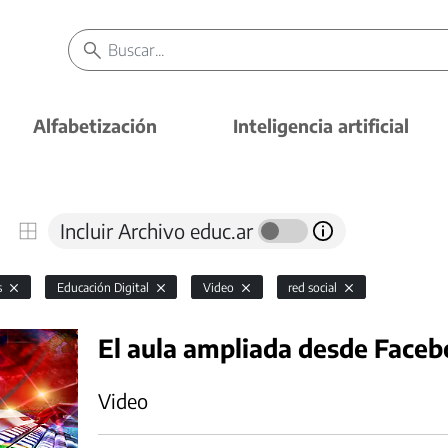
Alfabetización
Inteligencia artificial
Incluir Archivo educ.ar
s
Educación Digital
Video
red social
El aula ampliada desde Face
Video