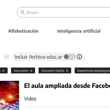
Alfabetización
Inteligencia artificial
Incluir Archivo educ.ar
s
Secundario
Educación Digital
Experiencias pedagógica
El aula ampliada desde Face
Video