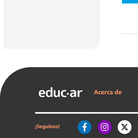
Acerca de
¡Seguinos!