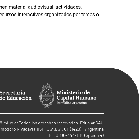
nen material audiovisual, actividades,
recursos interactivos organizados por temas o
©
educ.ar
Todos los derechos reservados. Educ.ar SAU
omodoro Rivadavia 1151 - C.A.B.A. CP (1429) - Argentina
Tel: 0800-444-1115 (opción 4)