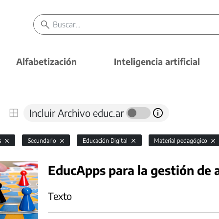
Alfabetización
Inteligencia artificial
Incluir Archivo educ.ar
s
Secundario
Educación Digital
Material pedagógico
EducApps para la gestión de 
Texto