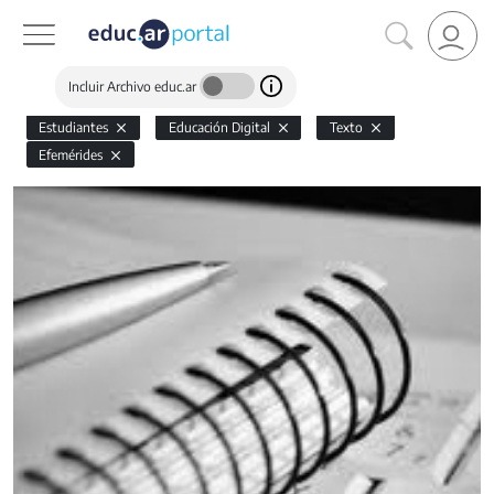
Incluir Archivo educ.ar
Estudiantes
Educación Digital
Texto
Efemérides