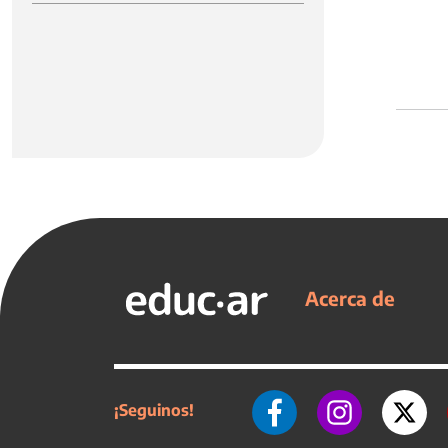
Acerca de
¡Seguinos!