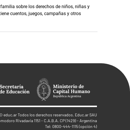
 familia sobre los derechos de niños, niñas y
tiene cuentos, juegos, campañas y otros
©
educ.ar
Todos los derechos reservados. Educ.ar SAU
omodoro Rivadavia 1151 - C.A.B.A. CP (1429) - Argentina
Tel: 0800-444-1115 (opción 4)