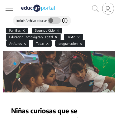
Incluir Archivo educ.ar
Familias
Segundo Ciclo
Educación Tecnológica y Digital
Texto
Artículos
Todas
programación
Niñas curiosas que se