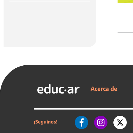
Acerca de
¡Seguinos!