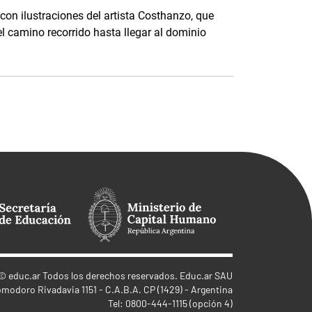
con ilustraciones del artista Costhanzo, que
el camino recorrido hasta llegar al dominio
©
educ.ar
Todos los derechos reservados. Educ.ar SAU
omodoro Rivadavia 1151 - C.A.B.A. CP (1429) - Argentina
Tel: 0800-444-1115 (opción 4)