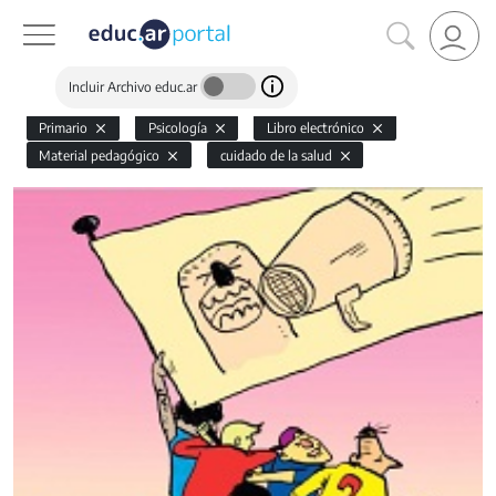
Incluir Archivo educ.ar
Primario
Psicología
Libro electrónico
Material pedagógico
cuidado de la salud