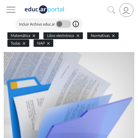
Incluir Archivo educ.ar
Matemática
Libro electrónico
Normativas
Todas
NAP