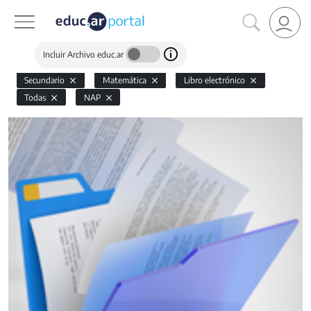
Incluir Archivo educ.ar
Secundario
Matemática
Libro electrónico
Todas
NAP